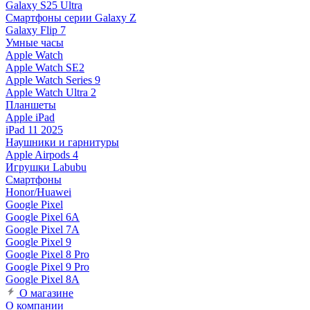
Galaxy S25 Ultra
Смартфоны серии Galaxy Z
Galaxy Flip 7
Умные часы
Apple Watch
Apple Watch SE2
Apple Watch Series 9
Apple Watch Ultra 2
Планшеты
Apple iPad
iPad 11 2025
Наушники и гарнитуры
Apple Airpods 4
Игрушки Labubu
Смартфоны
Honor/Huawei
Google Pixel
Google Pixel 6A
Google Pixel 7А
Google Pixel 9
Google Pixel 8 Pro
Google Pixel 9 Pro
Google Pixel 8A
О магазине
О компании