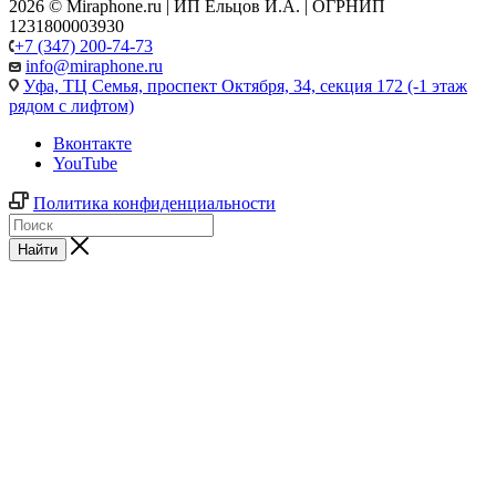
2026 © Miraphone.ru | ИП Ельцов И.А. | ОГРНИП
1231800003930
+7 (347) 200-74-73
info@miraphone.ru
Уфа,
ТЦ Семья, проспект Октября, 34, секция 172 (-1 этаж
рядом с лифтом)
Вконтакте
YouTube
Политика конфиденциальности
Найти